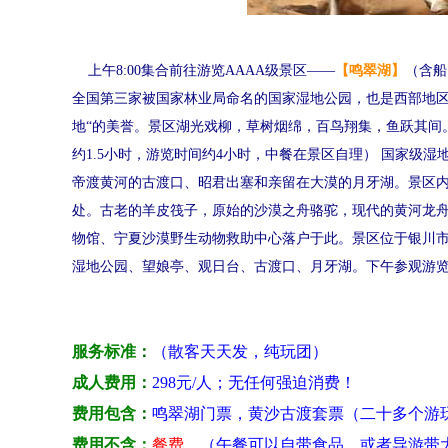
上午8:00集合前往游览AAAA级景区——
【鸣翠湖】
（含船
全国第三家被国家林业局命名的国家湿地公园，也是西部地区
地“的美誉。景区湖光戏柳，草树烟绵，百鸟翔集，鱼跃其间
约1.5小时，游览时间约4小时，
中餐在景区自理
） 国家级湿
帝渡黄河的古渡口、昭君出塞和亲留在大漠的月牙湖。景区
处。古老的羊皮筏子，原始的沙漠之舟骆驼，现代的黄河龙
物馆、宁夏沙漠野生动物救助中心落户于此。景区位于银川市
湿地公园、望娘亭、观日台、古渡口、月牙湖。
下午参观游
服务标准
：
（散客天天发，纯玩团）
成人费用
：
298元/人；无任何强迫消费！
费用包含
：
鸣翠湖门票，黄沙古渡套票（二十多个游
费用不含：
餐费。
（午餐可以自带食品，或者导游带