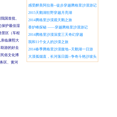
感受醉美阿拉善--徒步穿越腾格里沙漠游记
2015天鹅湖狂野穿越月亮湖
园我国首批、
2014腾格里沙漠观天鹅之旅
态保护最佳湿
香炉峰探秘 ——穿越腾格里沙漠游记
游景区（车程
2014腾格里沙漠深度三天奇幻穿越
以亲临康熙大
我和11个女人的沙漠之旅
自助游的好去
2014春季腾格里沙漠腹地--天鹅湖一日游
夏民俗文化博
大漠孤烟直，长河落日圆--争奇斗艳沙坡头
服务区、黄河