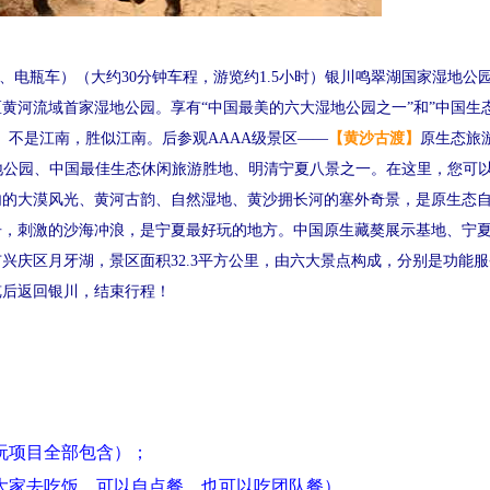
、电瓶车）（大约30分钟车程，游览约1.5小时）银川鸣翠湖国家湿地公
黄河流域首家湿地公园。享有“中国最美的六大湿地公园之一”和”中国生
。不是江南，胜似江南。
后参观
AAAA级景区——
【
黄沙古渡
】
原生态旅
地公园、中国最佳生态休闲旅游胜地、明清宁夏八景之一。在这里，您可
内的大漠风光、黄河古韵、自然湿地、黄沙拥长河的塞外奇景，是原生态
舟，刺激的沙海冲浪，是宁夏最好玩的地方。中国原生藏獒展示基地、宁
兴庆区月牙湖，景区面积32.3平方公里，由六大景点构成，分别是功能
览后返回银川，结束行程！
玩项目全部包含）；
大家去吃饭，可以自点餐，也可以吃团队餐）