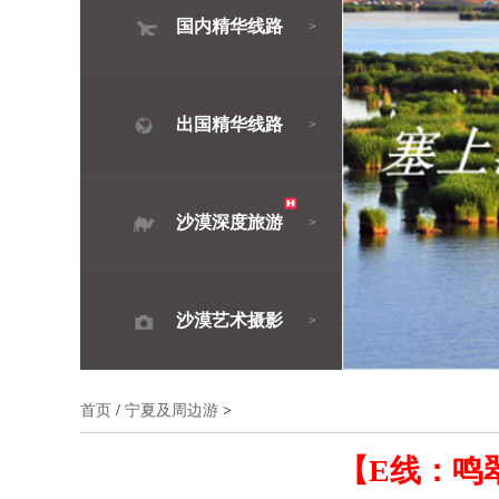
国内精华线路
>
出国精华线路
>
沙漠深度旅游
>
沙漠艺术摄影
>
首页
/
宁夏及周边游
>
【E线：鸣