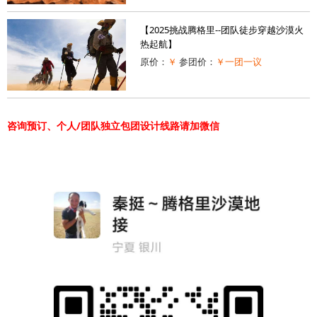
【2025挑战腾格里--团队徒步穿越沙漠火
热起航】
原价：
￥
参团价：
￥一团一议
咨询预订、个人/团队独立包团设计线路请加微信