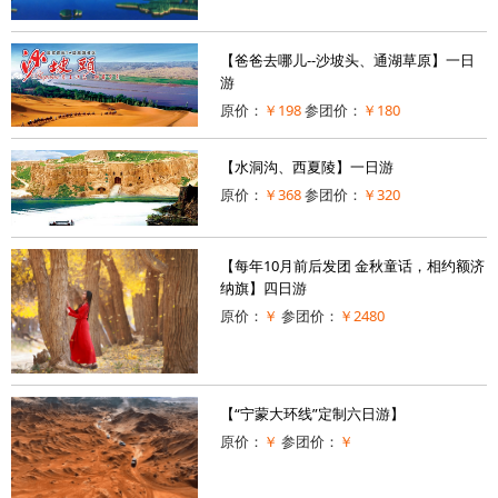
【爸爸去哪儿--沙坡头、通湖草原】一日
游
原价：
￥198
参团价：
￥180
【水洞沟、西夏陵】一日游
原价：
￥368
参团价：
￥320
【每年10月前后发团 金秋童话，相约额济
纳旗】四日游
原价：
￥
参团价：
￥2480
【“宁蒙大环线”定制六日游】
原价：
￥
参团价：
￥