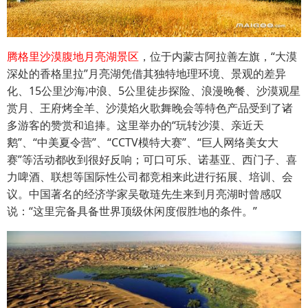
腾格里沙漠腹地月亮湖景区
，位于内蒙古阿拉善左旗，“大漠
深处的香格里拉”月亮湖凭借其独特地理环境、景观的差异
化、15公里沙海冲浪、5公里徒步探险、浪漫晚餐、沙漠观星
赏月、王府烤全羊、沙漠焰火歌舞晚会等特色产品受到了诸
多游客的赞赏和追捧。这里举办的“玩转沙漠、亲近天
鹅”、“中美夏令营”、“CCTV模特大赛”、“巨人网络美女大
赛”等活动都收到很好反响；可口可乐、诺基亚、西门子、喜
力啤酒、联想等国际性公司都竞相来此进行拓展、培训、会
议。中国著名的经济学家吴敬琏先生来到月亮湖时曾感叹
说：“这里完备具备世界顶级休闲度假胜地的条件。”