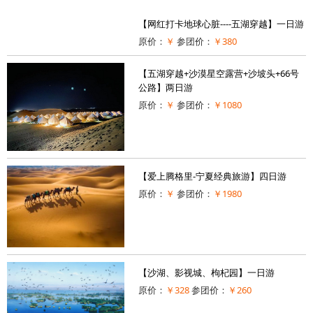
【网红打卡地球心脏----五湖穿越】一日游
原价：
￥
参团价：
￥380
【五湖穿越+沙漠星空露营+沙坡头+66号
公路】两日游
原价：
￥
参团价：
￥1080
【爱上腾格里-宁夏经典旅游】四日游
原价：
￥
参团价：
￥1980
【沙湖、影视城、枸杞园】一日游
原价：
￥328
参团价：
￥260