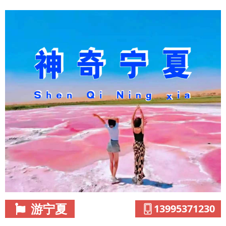
游宁夏
13995371230