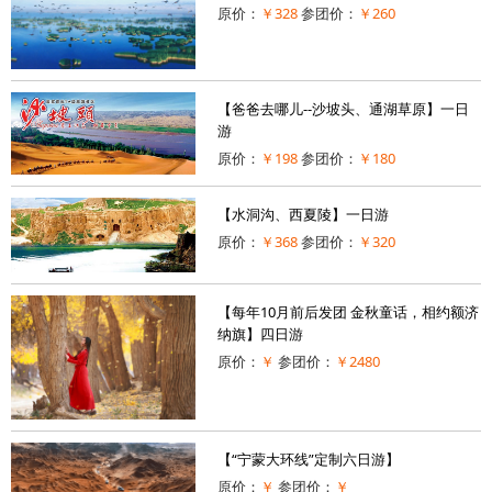
原价：
￥328
参团价：
￥260
【爸爸去哪儿--沙坡头、通湖草原】一日
游
原价：
￥198
参团价：
￥180
【水洞沟、西夏陵】一日游
原价：
￥368
参团价：
￥320
【每年10月前后发团 金秋童话，相约额济
纳旗】四日游
原价：
￥
参团价：
￥2480
【“宁蒙大环线”定制六日游】
原价：
￥
参团价：
￥