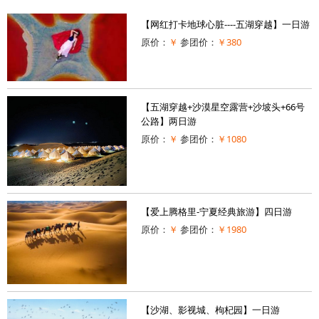
【网红打卡地球心脏----五湖穿越】一日游
原价：
￥
参团价：
￥380
【五湖穿越+沙漠星空露营+沙坡头+66号
公路】两日游
原价：
￥
参团价：
￥1080
【爱上腾格里-宁夏经典旅游】四日游
原价：
￥
参团价：
￥1980
【沙湖、影视城、枸杞园】一日游