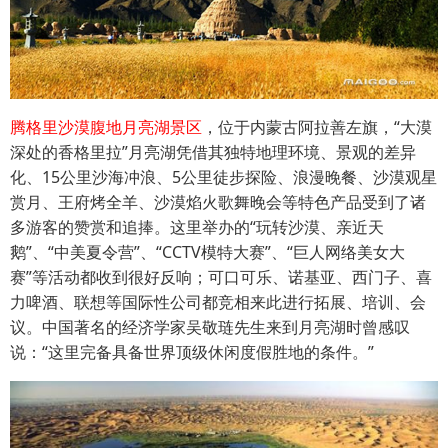
腾格里沙漠腹地月亮湖景区
，位于内蒙古阿拉善左旗，“大漠
深处的香格里拉”月亮湖凭借其独特地理环境、景观的差异
化、15公里沙海冲浪、5公里徒步探险、浪漫晚餐、沙漠观星
赏月、王府烤全羊、沙漠焰火歌舞晚会等特色产品受到了诸
多游客的赞赏和追捧。这里举办的“玩转沙漠、亲近天
鹅”、“中美夏令营”、“CCTV模特大赛”、“巨人网络美女大
赛”等活动都收到很好反响；可口可乐、诺基亚、西门子、喜
力啤酒、联想等国际性公司都竞相来此进行拓展、培训、会
议。中国著名的经济学家吴敬琏先生来到月亮湖时曾感叹
说：“这里完备具备世界顶级休闲度假胜地的条件。”