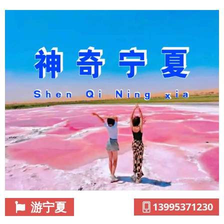
游宁夏
13995371230