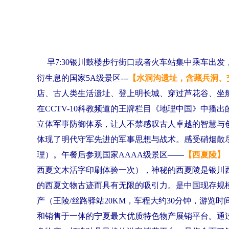
早7:30银川鼓楼步行街口或者火车站集中乘车出发
衍生息的国家5A级景区---
【水洞沟遗址，含藏兵洞、
店、古人类生活遗址、登上明长城、穿过芦花谷、坐
在CCTV-10科教频道的王牌栏目《地理中国》中播出
立体军事防御体系，让人不禁感叹古人卓越的智慧与
体现了明代守军先进的军事思想与战术。感受硝烟散
理）。午餐后参观国家AAAA级景区——
【
西夏陵
】
西夏文木活字印刷体验一次），神秘的西夏陵是银川
的西夏文物古迹而具有无限的吸引力。是中国现存规
产（王陵/丝路驿站20KM，车程大约30分钟，游览
和销售于一体的宁夏最大优质特色物产展销平台。通