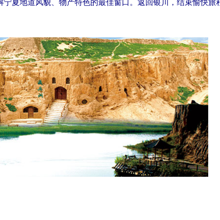
解宁夏地道风貌、物产特色的最佳窗口。返回银川，结束愉快旅