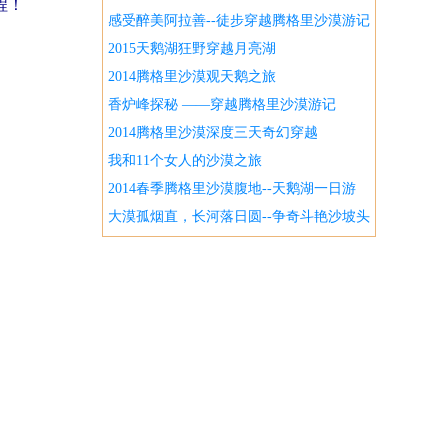
程！
感受醉美阿拉善--徒步穿越腾格里沙漠游记
2015天鹅湖狂野穿越月亮湖
2014腾格里沙漠观天鹅之旅
香炉峰探秘 ——穿越腾格里沙漠游记
2014腾格里沙漠深度三天奇幻穿越
我和11个女人的沙漠之旅
2014春季腾格里沙漠腹地--天鹅湖一日游
大漠孤烟直，长河落日圆--争奇斗艳沙坡头