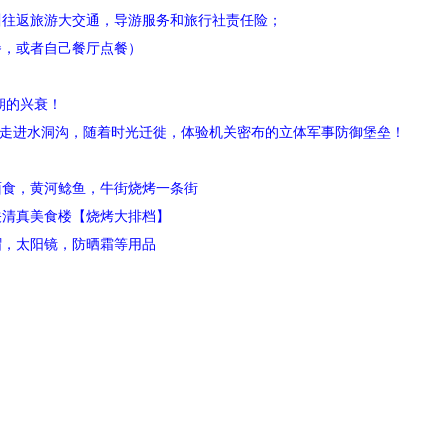
川往返旅游大交通，导游服务和旅行社责任险；
餐，或者自己餐厅点餐）
朝的兴衰！
，走进水洞沟，随着时光迁徙，体验机关密布的立体军事
防御堡垒！
面食，黄河鲶鱼，牛街烧烤一条街
东关清真美食楼【烧烤大排档】
帽，太阳镜，防晒霜等用品