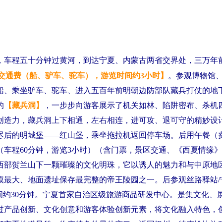
，
车程五十分钟过黄河，到达宁夏、内蒙古两省交界处，三万年
交通费（船、驴车、驼车），游览时间约3小时】
。参观博物馆
船、乘坐驴车、驼车、进入五百年前明朝边防部队藏兵打仗的地
的
【藏兵洞】
，一步步向游客展示了机关如林、陷阱密布、杀机
创造力，藏兵洞上下相通，左右相连，进可攻、退可守的精妙设
尽后的明城堡——红山堡，乘坐拖拉机返回停车场。后用午餐（
（车程60分钟，游览3小时）（含门票，景区交通、《西夏情缘》
西部贺兰山下一颗璀璨的文化明珠，它以诱人的魅力和与中原地
模最大、地面遗址保存最完整的帝王陵园之一。后参观丝路驿站/
时间约30分钟。宁夏首家自治区级旅游商品研发中心。是集文化、
过产品创新、文化创意和游客体验创新元素，将文化融入特色，