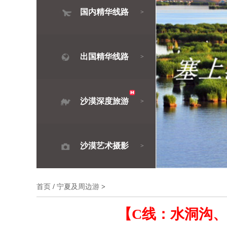
国内精华线路
>
出国精华线路
>
沙漠深度旅游
>
沙漠艺术摄影
>
首页
/
宁夏及周边游
>
【C线：水洞沟