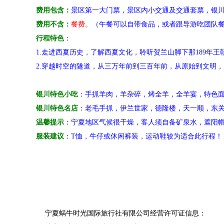
费用包含
：
景区第一大门票，景区内小交通及交通套票，银
费用不含：
餐费。
（午餐可以自带食品，或者跟导游吃团队
行程特色
：
1.走进西夏历史，了解西夏文化，
聆听
贺兰山脚下那189年王
2.穿越时空的隧道，从三万年前到三百年前，从原始到文明
银川特色小吃
：手抓羊肉，羊杂碎，烤全羊，全羊宴，特色
银川特色名店
：老毛手抓，伊兰世家，德隆楼，天一顺，
温馨提示
：宁夏地区气候很干燥，客人须自备矿泉水，遮阳
服装建议
：T恤，牛仔或休闲裤装，运动鞋较为适合此行程！
宁夏蜗牛时光国际旅行社有限公司经营许可证信息：