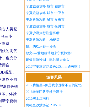
宁夏旅游攻略 城市 固原市
宁夏旅游攻略 城市 中卫市
宁夏旅游攻略 城市 吴忠市
宁夏旅游攻略 城市 银川市
前古人类繁
宁夏沙漠旅行注意事项!
、张三小
宁夏旅游攻略---枸杞篇
下堡垒——
银川的欢乐谷---沙湖
四伏的明代
散文----爱她就带她来宁夏旅游!
计，也充分
玩银川游沙湖---吃沙湖大鱼头
费用自
2015宁夏旅游沙坡头285元大通关啦！
3D观影、
游客风采
区迥然不同
2017腾格里--你是我永远抹不去的记忆
宁夏特色物
2016老年团队穿越沙漠行
展示、体验
2016塞上江南行
创新宁夏特
腾格里沙漠游记 2015.07