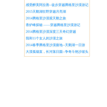
感受醉美阿拉善--徒步穿越腾格里沙漠游记
2015天鹅湖狂野穿越月亮湖
2014腾格里沙漠观天鹅之旅
香炉峰探秘 ——穿越腾格里沙漠游记
2014腾格里沙漠深度三天奇幻穿越
我和11个女人的沙漠之旅
2014春季腾格里沙漠腹地--天鹅湖一日游
大漠孤烟直，长河落日圆--争奇斗艳沙坡头